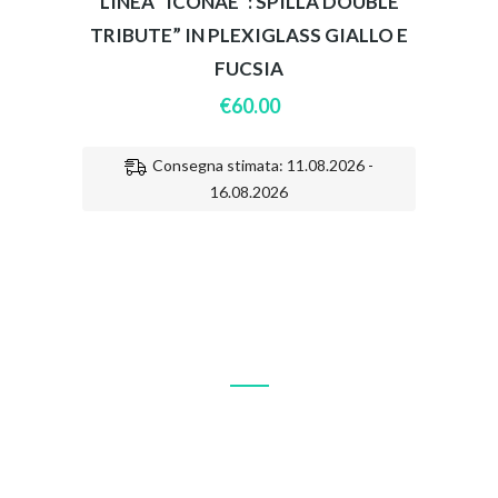
LINEA “ICONAE”: SPILLA DOUBLE
TRIBUTE” IN PLEXIGLASS GIALLO E
FUCSIA
€
60.00
Consegna stimata: 11.08.2026 -
16.08.2026
Identità visiva, pubblicità, campagne social, biglietti da visita,
volantini, locandine, manifesti, pieghevoli, opuscoli, riviste,
libri, packaging…