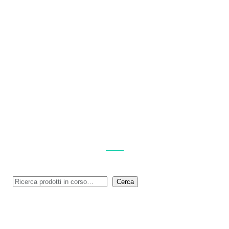
SPAZIO COLONNA: UN’IDENTITÀ VISIVA
PER UN LUOGO SENZA CONFINI
ESPLORA I NOSTRI PRODOTTI
Cerca
Cerca
MENU