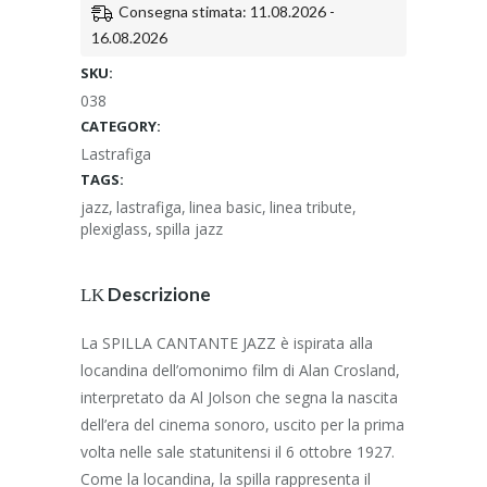
nera
Consegna stimata: 11.08.2026 -
quantity
16.08.2026
SKU:
038
CATEGORY:
Lastrafiga
TAGS:
jazz
,
lastrafiga
,
linea basic
,
linea tribute
,
plexiglass
,
spilla jazz
Descrizione
La SPILLA CANTANTE JAZZ è ispirata alla
locandina dell’omonimo film di Alan Crosland,
interpretato da Al Jolson che segna la nascita
dell’era del cinema sonoro, uscito per la prima
volta nelle sale statunitensi il 6 ottobre 1927.
Come la locandina, la spilla rappresenta il