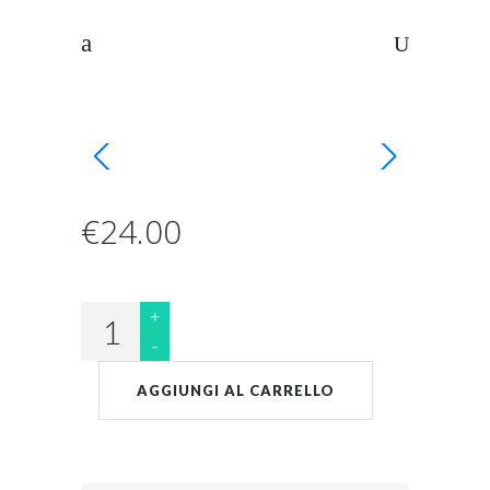
€
24.00
Linea
"Tribute":
SPILLA
AGGIUNGI AL CARRELLO
CANTANTE
JAZZ
bianca
e