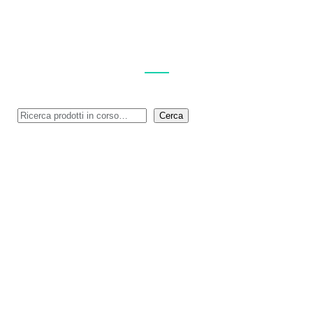
ESPLORA I NOSTRI PRODOTTI
Cerca
Cerca
MENU
Privacy Policy
Cookie Policy (UE)
Feedback
Logoscope