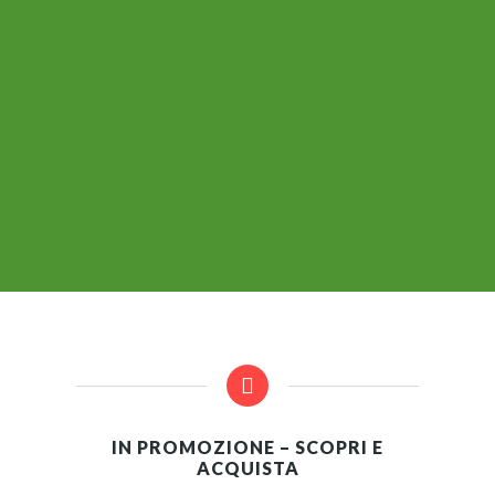
è perfetto. Io gli ho usati per fare
dei segnalibro per una laurea”
Omaima
16 Novembre 2022
IN PROMOZIONE – SCOPRI E
ACQUISTA