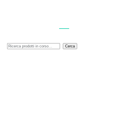
ESPLORA I NOSTRI PRODOTTI
Cerca
Cerca
MENU
Privacy Policy
Cookie Policy (UE)
Feedback
Logoscope