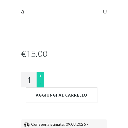
€
15.00
L'Aquila:
l'attività
di
AGGIUNGI AL CARRELLO
volo
quantity
Consegna stimata: 09.08.2026 -