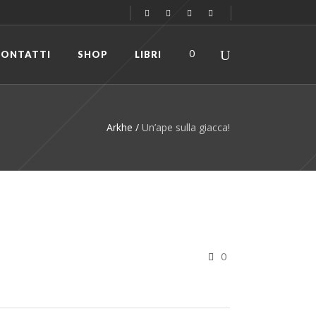
0
CONTATTI
SHOP
LIBRI
Arkhe
/
Un’ape sulla giacca!
0