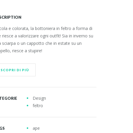
ESPLORA I NOSTRI PRODOTTI
SCRIPTION
cola e colorata, la bottoniera in feltro a forma di
Cerca
ARKHÉ
 riesce a valorizzare ogni outfit! Sia in inverno su
Cerca
 sciarpa o un cappotto che in estate su un
MENU
pello, riesce a stupire!
Privacy Policy
SCOPRI DI PIÙ
NNA:
ISIVA PER
Cookie Policy (UE)
NZA
Feedback
Design
TEGORIE
feltro
Logoscope
Grazie! Compila il tuo test gratuito di
ape
GS